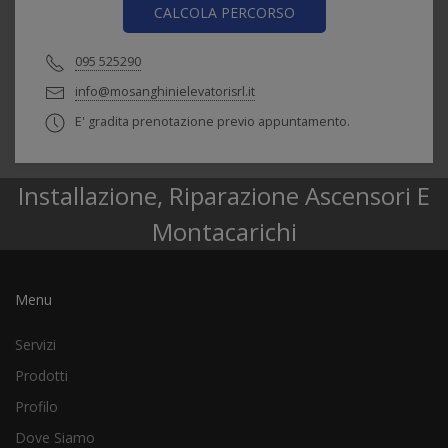
CALCOLA PERCORSO
095 525290
info@mosanghinielevatorisrl.it
E' gradita prenotazione previo appuntamento.
Installazione, Riparazione Ascensori E
Montacarichi
Menu
Servizi
Prodotti
Profilo
Dove Siamo